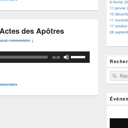
6 février 2
11 janvier
13 décemb
11 novemb
17 octobre
 Actes des Apôtres
28 septem
ucun commentaire ↓
Utilisez
00:00
Recher
les
flèches
Recherche 
Rech
haut/bas
pour
ommentaire
augmenter
ou
Événem
diminuer
le
volume.