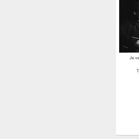
Je v
T