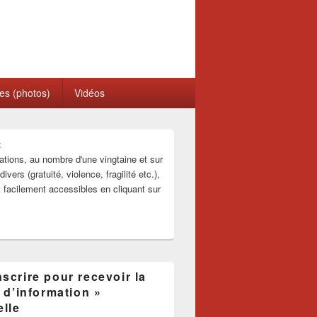
ces (photos)
Vidéos
:
ations, au nombre d'une vingtaine et sur
ivers (gratuité, violence, fragilité etc.),
t facilement accessibles en cliquant sur
scrire pour recevoir la
e d’information »
lle