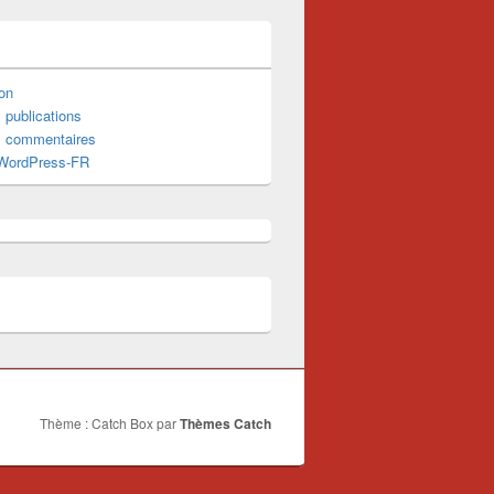
on
 publications
s commentaires
 WordPress-FR
Thème : Catch Box par
Thèmes Catch