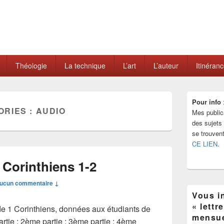
Théologie
La technique
L’art
L’auteur
Itinéran
Zone
Pour info
principale
ORIES :
AUDIO
Mes public
de
widget
des sujets d
pour
se trouven
la
CE LIEN
.
barre
latérale
 Corinthiens 1-2
ucun commentaire ↓
Vous in
« lettr
e 1 Corinthiens, données aux étudiants de
mensue
rtie : 2ème partie : 3ème partie : 4ème