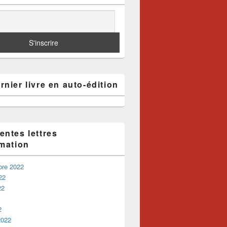
nier livre en auto-édition
entes lettres
rmation
bre 2022
22
22
2
2022