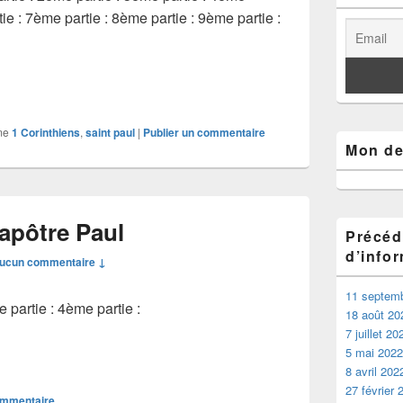
tie : 7ème partie : 8ème partie : 9ème partie :
on de 1 Corinthiens 1-2
me
1 Corinthiens
,
saint paul
|
Publier un commentaire
Mon der
’apôtre Paul
Précéd
d’info
ucun commentaire ↓
11 septem
e partie : 4ème partie :
18 août 20
7 juillet 20
5 mai 2022
8 avril 202
27 février 
ommentaire