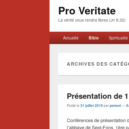
Pro Veritate
La vérité vous rendra libres (Jn 8,32)
Menu
Actualité
Bible
Spiritualité
principal
ARCHIVES DES CATÉG
Présentation de 1
Posté le
31 juillet 2019
par
ponsot
—
A
Conférences de présentation d
l’abbaye de Sept-Fons. 1ère pa