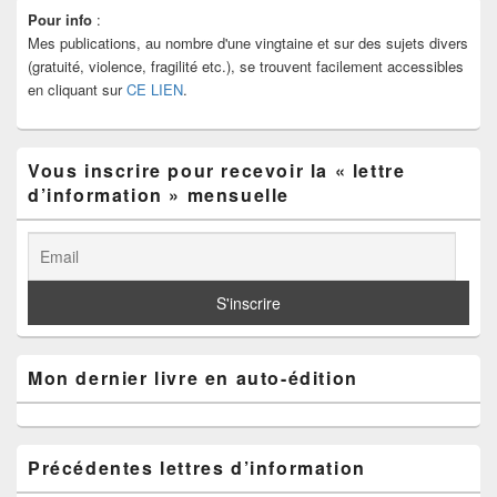
Zone
Pour info
:
principale
Mes publications, au nombre d'une vingtaine et sur des sujets divers
de
widget
(gratuité, violence, fragilité etc.), se trouvent facilement accessibles
pour
en cliquant sur
CE LIEN
.
la
barre
latérale
Vous inscrire pour recevoir la « lettre
d’information » mensuelle
Mon dernier livre en auto-édition
Précédentes lettres d’information