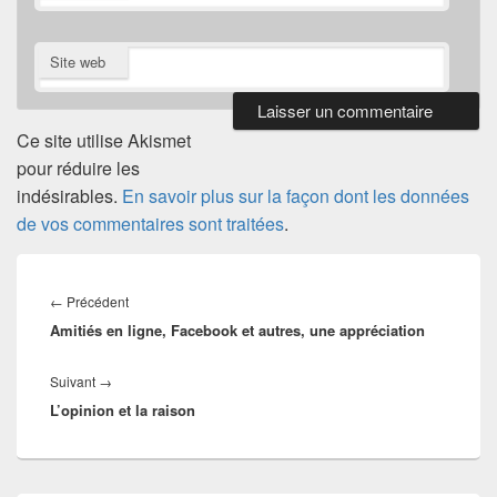
Site web
Ce site utilise Akismet
pour réduire les
indésirables.
En savoir plus sur la façon dont les données
de vos commentaires sont traitées
.
Navigation
de
Article
←
Précédent
l’article
Amitiés en ligne, Facebook et autres, une appréciation
précédent :
Article
Suivant
→
L’opinion et la raison
suivant :