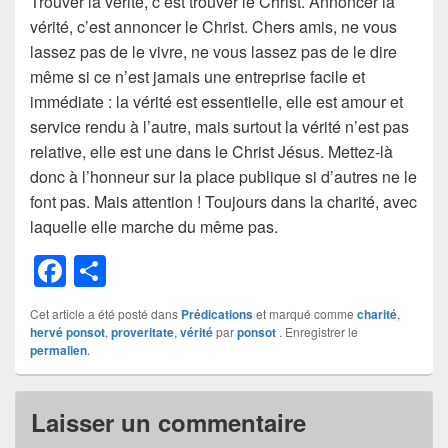
Trouver la vérité, c’est trouver le Christ. Annoncer la
vérité, c’est annoncer le Christ. Chers amis, ne vous
lassez pas de le vivre, ne vous lassez pas de le dire
même si ce n’est jamais une entreprise facile et
immédiate : la vérité est essentielle, elle est amour et
service rendu à l’autre, mais surtout la vérité n’est pas
relative, elle est une dans le Christ Jésus. Mettez-là
donc à l’honneur sur la place publique si d’autres ne le
font pas. Mais attention ! Toujours dans la charité, avec
laquelle elle marche du même pas.
F
P
a
ar
Cet article a été posté dans
Prédications
et marqué comme
charité
,
c
ta
hervé ponsot
,
proveritate
,
vérité
par
ponsot
. Enregistrer le
permalien
.
e
g
b
er
Laisser un commentaire
o