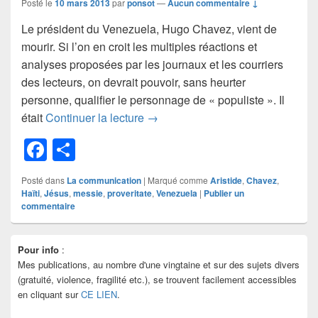
Posté le
10 mars 2013
par
ponsot
—
Aucun commentaire ↓
Le président du Venezuela, Hugo Chavez, vient de
mourir. Si l’on en croit les multiples réactions et
analyses proposées par les journaux et les courriers
des lecteurs, on devrait pouvoir, sans heurter
personne, qualifier le personnage de « populiste ». Il
L’attente du Messie
était
Continuer la lecture
→
F
P
a
ar
Posté dans
La communication
|
Marqué comme
Aristide
,
Chavez
,
c
ta
Haïti
,
Jésus
,
messie
,
proveritate
,
Venezuela
|
Publier un
commentaire
e
g
b
er
Zone
Pour info
:
principale
o
Mes publications, au nombre d'une vingtaine et sur des sujets divers
de
o
widget
(gratuité, violence, fragilité etc.), se trouvent facilement accessibles
pour
en cliquant sur
CE LIEN
.
k
la
barre