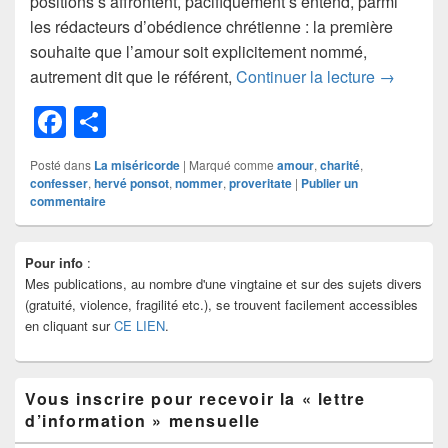
positions s’affrontent, pacifiquement s’entend, parmi
les rédacteurs d’obédience chrétienne : la première
souhaite que l’amour soit explicitement nommé,
Nommer l
autrement dit que le référent,
Continuer la lecture
→
F
P
a
ar
Posté dans
La miséricorde
|
Marqué comme
amour
,
charité
,
c
ta
confesser
,
hervé ponsot
,
nommer
,
proveritate
|
Publier un
commentaire
e
g
b
er
Zone
Pour info
:
principale
o
Mes publications, au nombre d'une vingtaine et sur des sujets divers
de
o
widget
(gratuité, violence, fragilité etc.), se trouvent facilement accessibles
pour
en cliquant sur
CE LIEN
.
k
la
barre
latérale
Vous inscrire pour recevoir la « lettre
d’information » mensuelle