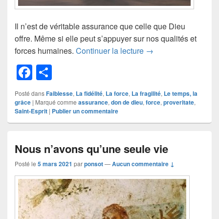
Il n’est de véritable assurance que celle que Dieu
offre. Même si elle peut s’appuyer sur nos qualités et
Défaut d’assurance
forces humaines.
Continuer la lecture
→
F
P
a
ar
Posté dans
Faiblesse
,
La fidélité
,
La force
,
La fragilité
,
Le temps, la
c
ta
grâce
|
Marqué comme
assurance
,
don de dieu
,
force
,
proveritate
,
Saint-Esprit
|
Publier un commentaire
e
g
b
er
o
Nous n’avons qu’une seule vie
o
Posté le
5 mars 2021
par
ponsot
—
Aucun commentaire ↓
k