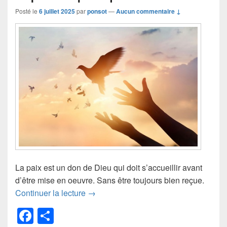
Posté le
6 juillet 2025
par
ponsot
—
Aucun commentaire ↓
La paix est un don de Dieu qui doit s’accueillir avant
d’être mise en oeuvre. Sans être toujours bien reçue.
La paix des pacifiques
Continuer la lecture
→
F
P