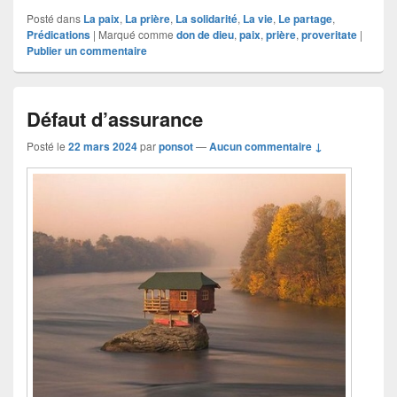
a
ar
Posté dans
La paix
,
La prière
,
La solidarité
,
La vie
,
Le partage
,
c
ta
Prédications
|
Marqué comme
don de dieu
,
paix
,
prière
,
proveritate
|
Publier un commentaire
e
g
b
er
o
Défaut d’assurance
o
Posté le
22 mars 2024
par
ponsot
—
Aucun commentaire ↓
k