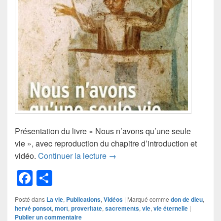
Présentation du livre « Nous n’avons qu’une seule
vie », avec reproduction du chapitre d’introduction et
Nous n’avons qu’une seule vie
vidéo.
Continuer la lecture
→
F
P
a
ar
Posté dans
La vie
,
Publications
,
Vidéos
|
Marqué comme
don de dieu
,
c
ta
hervé ponsot
,
mort
,
proveritate
,
sacrements
,
vie
,
vie éternelle
|
Publier un commentaire