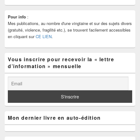
e
g
b
er
Zone
Pour info
:
principale
o
Mes publications, au nombre d'une vingtaine et sur des sujets divers
de
o
widget
(gratuité, violence, fragilité etc.), se trouvent facilement accessibles
pour
en cliquant sur
CE LIEN
.
k
la
barre
latérale
Vous inscrire pour recevoir la « lettre
d’information » mensuelle
Mon dernier livre en auto-édition