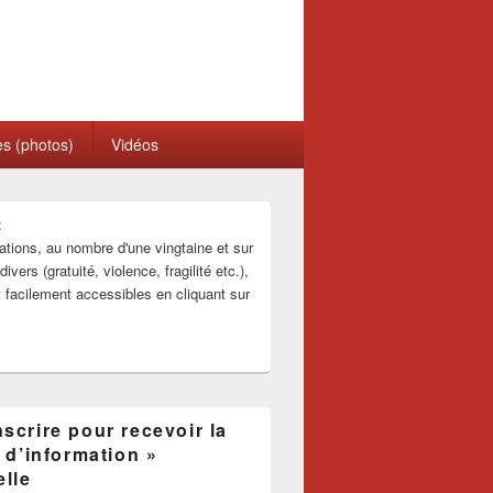
es (photos)
Vidéos
:
ations, au nombre d'une vingtaine et sur
ivers (gratuité, violence, fragilité etc.),
t facilement accessibles en cliquant sur
scrire pour recevoir la
e d’information »
lle