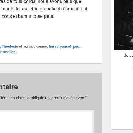
tes de tous bords, nous avons plus que
sur la foi au Dieu de paix et d’amour, qui
 morts et bannit toute peur.
,
Théologie
et marqué comme
hervé ponsot
,
peur
,
permalien
.
Je v
T
taire
liée.
Les champs obligatoires sont indiqués avec
*