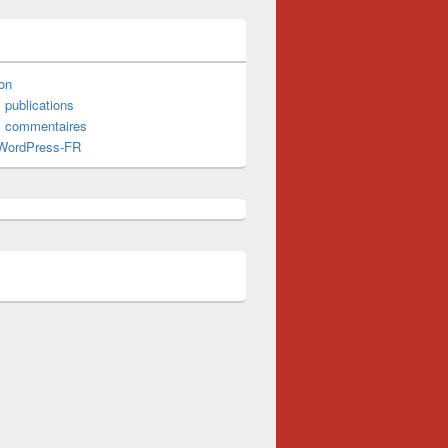
on
 publications
s commentaires
 WordPress-FR