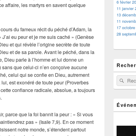
6 février 2
e affaire, les martyrs en savent quelque
11 janvier
13 décemb
11 novemb
17 octobre
 cours du fameux récit du péché d’Adam, la
28 septem
 J’ai eu peur et je me suis caché » (Genèse
ieu et qui révèle l’origine secrète de toute
 Dieu et de sa parole. Avant le péché, dans la
e, Dieu parle à l’homme et lui donne un
Recher
sans que celui-ci n’en conçoive aucune
éché, celui qui se confie en Dieu, autrement
Recherche 
Rech
 lui, est exonéré de toute peur (Proverbes
cette confiance radicale, absolue, a toujours
.
Événem
ir, parce que la foi bannit la peur : « Si vous
aintiendrez pas » (Isaïe 7,9). En ce moment
aisissent notre monde, s’étendent partout