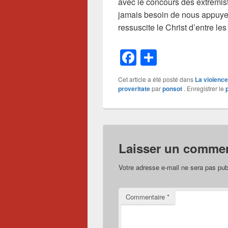
avec le concours des extrémis
jamais besoin de nous appuyer 
ressuscite le Christ d’entre les
F
P
a
ar
Cet article a été posté dans
La violence
c
ta
proveritate
par
ponsot
. Enregistrer le
e
g
b
er
o
Laisser un commen
o
k
Votre adresse e-mail ne sera pas pub
Commentaire
*