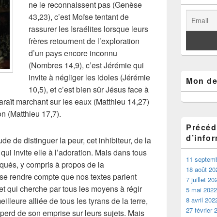
ne le reconnaissent pas (Genèse
43,23), c’est Moïse tentant de
rassurer les Israélites lorsque leurs
frères retournent de l’exploration
d’un pays encore inconnu
(Nombres 14,9), c’est Jérémie qui
invite à négliger les idoles (Jérémie
Mon der
10,5), et c’est bien sûr Jésus face à
paraît marchant sur les eaux (Matthieu 14,27)
on (Matthieu 17,7).
Précéd
d’info
e de distinguer la peur, cet inhibiteur, de la
 qui invite elle à l’adoration. Mais dans tous
11 septem
oqués, y compris à propos de la
18 août 20
de se rendre compte que nos textes parlent
7 juillet 20
et qui cherche par tous les moyens à régir
5 mai 2022
illeure alliée de tous les tyrans de la terre,
8 avril 202
27 février 
 perd de son emprise sur leurs sujets. Mais