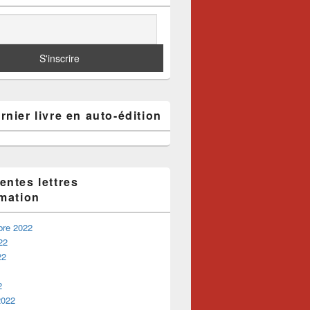
nier livre en auto-édition
entes lettres
rmation
bre 2022
22
22
2
2022