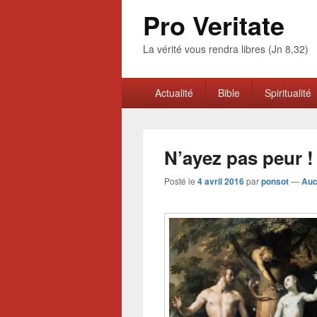
Pro Veritate
La vérité vous rendra libres (Jn 8,32)
Menu
Actualité
Bible
Spiritualité
principal
N’ayez pas peur !
Posté le
4 avril 2016
par
ponsot
—
Auc