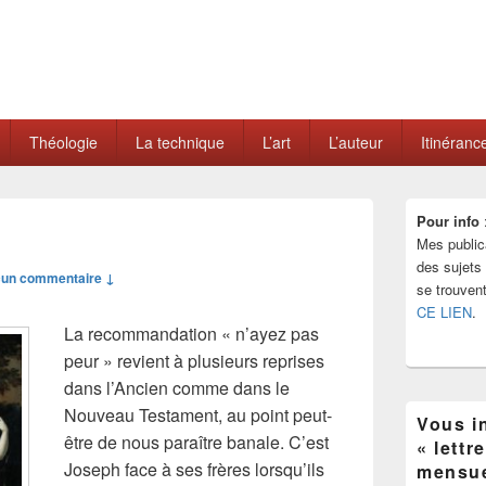
Théologie
La technique
L’art
L’auteur
Itinéranc
Zone
Pour info
principale
Mes public
de
widget
des sujets d
un commentaire ↓
pour
se trouven
la
CE LIEN
.
barre
La recommandation « n’ayez pas
latérale
peur » revient à plusieurs reprises
dans l’Ancien comme dans le
Nouveau Testament, au point peut-
Vous in
être de nous paraître banale. C’est
« lettr
Joseph face à ses frères lorsqu’ils
mensue