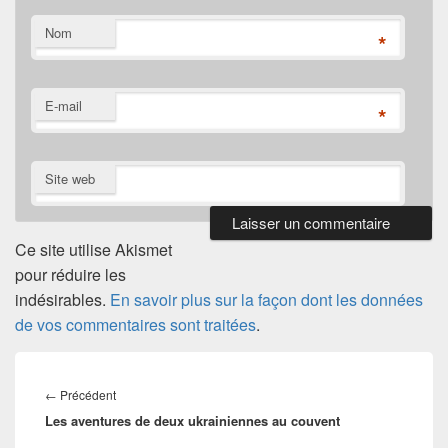
Nom
*
E-mail
*
Site web
Ce site utilise Akismet
pour réduire les
indésirables.
En savoir plus sur la façon dont les données
de vos commentaires sont traitées
.
Navigation
de
Article
←
Précédent
l’article
Les aventures de deux ukrainiennes au couvent
précédent :