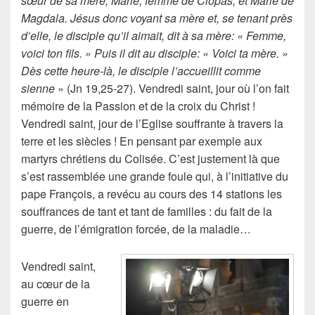
sœur de sa mère, Marie, femme de Clopas, et Marie de
Magdala. Jésus donc voyant sa mère et, se tenant près
d’elle, le disciple qu’il aimait, dit à sa mère: « Femme,
voici ton fils. » Puis il dit au disciple: « Voici ta mère. »
Dès cette heure-là, le disciple l’accueillit comme
sienne
» (Jn 19,25-27). Vendredi saint, jour où l’on fait
mémoire de la Passion et de la croix du Christ !
Vendredi saint, jour de l’Eglise souffrante à travers la
terre et les siècles ! En pensant par exemple aux
martyrs chrétiens du Colisée. C’est justement là que
s’est rassemblée une grande foule qui, à l’initiative du
pape François, a revécu au cours des 14 stations les
souffrances de tant et tant de familles : du fait de la
guerre, de l’émigration forcée, de la maladie…
Vendredi saint,
au cœur de la
guerre en