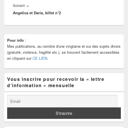
Article
Suivant
→
Angelica et Daria, billet n°2
suivant :
Zone
Pour info
:
principale
Mes publications, au nombre d'une vingtaine et sur des sujets divers
de
widget
(gratuité, violence, fragilité etc.), se trouvent facilement accessibles
pour
en cliquant sur
CE LIEN
.
la
barre
latérale
Vous inscrire pour recevoir la « lettre
d’information » mensuelle