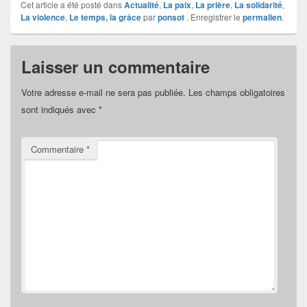
Cet article a été posté dans
Actualité
,
La paix
,
La prière
,
La solidarité
,
c
ta
La violence
,
Le temps, la grâce
par
ponsot
. Enregistrer le
permalien
.
e
g
b
er
Laisser un commentaire
o
Votre adresse e-mail ne sera pas publiée.
Les champs obligatoires
o
sont indiqués avec
*
k
Commentaire
*